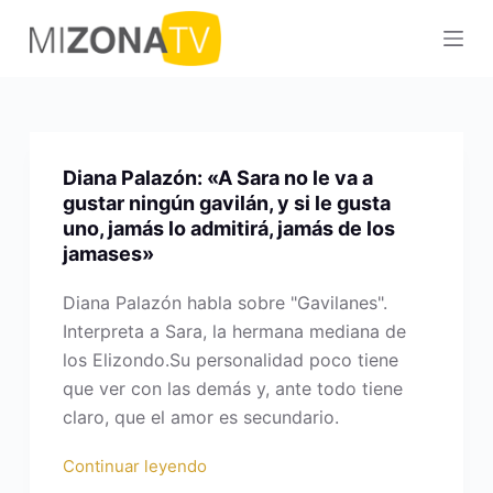
S
a
l
t
a
r
Diana Palazón: «A Sara no le va a
a
gustar ningún gavilán, y si le gusta
l
uno, jamás lo admitirá, jamás de los
jamases»
c
o
Diana Palazón habla sobre "Gavilanes".
n
Interpreta a Sara, la hermana mediana de
t
los Elizondo.Su personalidad poco tiene
e
que ver con las demás y, ante todo tiene
n
claro, que el amor es secundario.
i
d
Continuar leyendo
o