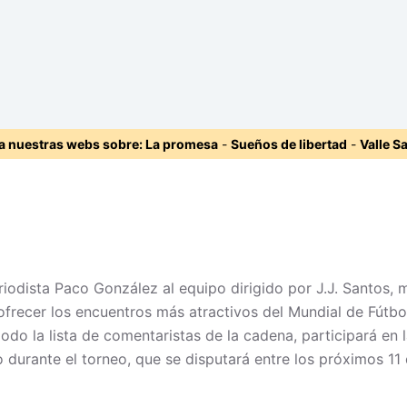
ta nuestras webs sobre:
La promesa
-
Sueños de libertad
-
Valle S
eriodista Paco González al equipo dirigido por J.J. Santos
frecer los encuentros más atractivos del Mundial de Fútbol
do la lista de comentaristas de la cadena, participará en l
urante el torneo, que se disputará entre los próximos 11 de