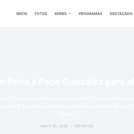
INICIO
FOTOS
SERIES
PROGRAMAS
DESTACADO
o ficha a Paco González para e
ado la incorporación del periodista Paco González al equipo
plazará a Sudáfrica para ofrecer los encuentros más atract
Fútbol.
MAYO 20, 2010
DEPORTES