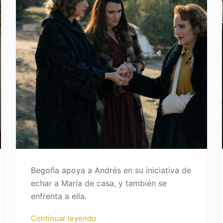
Begoña apoya a Andrés en su iniciativa de
echar a María de casa, y también se
enfrenta a ella.
Continuar leyendo