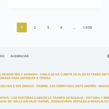
1
2
3
4
…
1.939
ADO
AUDIENCIAS
 DE MARTINA Y ADRIANO
·
CARLO SE DA CUENTA DE ALGO EXTRAÑO ENT
TOMASA PARA DEFENDER A TERESA
VUELVAN A SER AMIGOS
·
GABRIEL CAE DERROTADO ANTE ANDRÉS
·
MIGUE
NITIVA
·
LAS PARTERAS CAEN EN LA TRAMPA DE ROSALÍA
·
VICTORIA Y ME
AL DE ‘VALLE SALVAJE’: RAFAEL, DESQUICIADO, EXPULSA A ROSALÍA DE