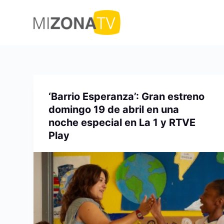
S
a
l
t
a
r
a
‘Barrio Esperanza’: Gran estreno
l
domingo 19 de abril en una
c
noche especial en La 1 y RTVE
o
Play
n
t
e
n
i
d
o