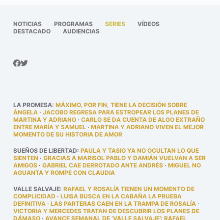
NOTICIAS
PROGRAMAS
SERIES
VÍDEOS
DESTACADO
AUDIENCIAS
LA PROMESA
:
MÁXIMO, POR FIN, TIENE LA DECISIÓN SOBRE
ÁNGELA
·
JACOBO REGRESA PARA ESTROPEAR LOS PLANES DE
MARTINA Y ADRIANO
·
CARLO SE DA CUENTA DE ALGO EXTRAÑO
ENTRE MARÍA Y SAMUEL
·
MARTINA Y ADRIANO VIVEN EL MEJOR
MOMENTO DE SU HISTORIA DE AMOR
SUEÑOS DE LIBERTAD
:
PAULA Y TASIO YA NO OCULTAN LO QUE
SIENTEN
·
GRACIAS A MARISOL PABLO Y DAMIÁN VUELVAN A SER
AMIGOS
·
GABRIEL CAE DERROTADO ANTE ANDRÉS
·
MIGUEL NO
AGUANTA Y ROMPE CON CLAUDIA
VALLE SALVAJE
:
RAFAEL Y ROSALÍA TIENEN UN MOMENTO DE
COMPLICIDAD
·
LUISA BUSCA EN LA CABAÑA LA PRUEBA
DEFINITIVA
·
LAS PARTERAS CAEN EN LA TRAMPA DE ROSALÍA
·
VICTORIA Y MERCEDES TRATAN DE DESCUBRIR LOS PLANES DE
DÁMASO
·
AVANCE SEMANAL DE ‘VALLE SALVAJE’: RAFAEL,