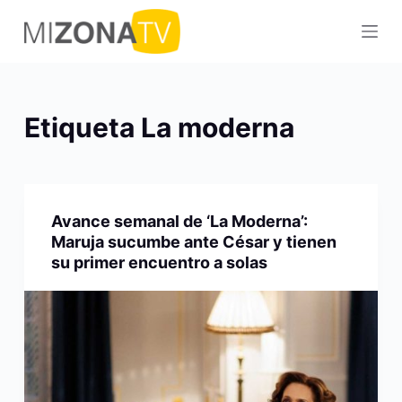
S
a
l
t
a
Etiqueta
La moderna
r
a
l
c
Avance semanal de ‘La Moderna’:
o
Maruja sucumbe ante César y tienen
n
su primer encuentro a solas
t
e
n
i
d
o