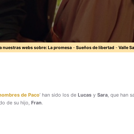
ta nuestras webs sobre:
La promesa
-
Sueños de libertad
-
Valle S
hombres de Paco
‘ han sido los de
Lucas
y
Sara
, que han s
do de su hijo,
Fran
.