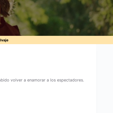
alvaje
abido volver a enamorar a los espectadores.