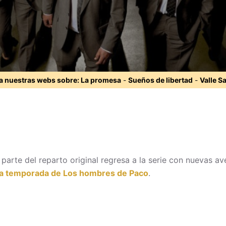
ta nuestras webs sobre:
La promesa
-
Sueños de libertad
-
Valle S
n parte del reparto original regresa a la serie con nuevas a
a temporada de Los hombres de Paco
.