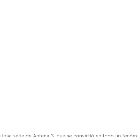
xitosa serie de Antena 3, que se convirtió en todo un fenó