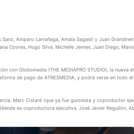
s Sanz, Amparo Larrañaga, Amaia Sagasti y Juan Grandinett
iana Ozores, Hugo Silva, Michelle Jenner, Juan Diego, Mari
ón con Globomedia (THE MEDIAPRO STUDIO), la nueva etap
ataforma de pago de ATRESMEDIA, y podrá verse en todo 
cía, Marc Cistaré (que ya fue guionista y coproductor ejec
llende es coproductora ejecutiva. José Javier Reguilón, 