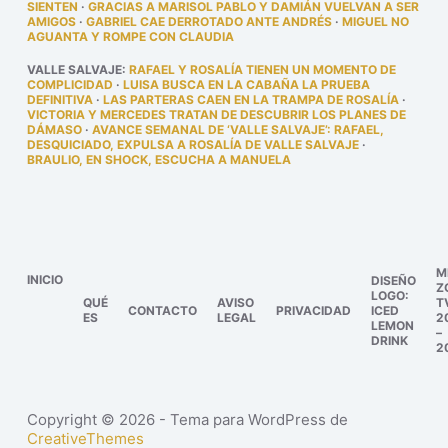
SIENTEN
·
GRACIAS A MARISOL PABLO Y DAMIÁN VUELVAN A SER
AMIGOS
·
GABRIEL CAE DERROTADO ANTE ANDRÉS
·
MIGUEL NO
AGUANTA Y ROMPE CON CLAUDIA
VALLE SALVAJE
:
RAFAEL Y ROSALÍA TIENEN UN MOMENTO DE
COMPLICIDAD
·
LUISA BUSCA EN LA CABAÑA LA PRUEBA
DEFINITIVA
·
LAS PARTERAS CAEN EN LA TRAMPA DE ROSALÍA
·
VICTORIA Y MERCEDES TRATAN DE DESCUBRIR LOS PLANES DE
DÁMASO
·
AVANCE SEMANAL DE ‘VALLE SALVAJE’: RAFAEL,
DESQUICIADO, EXPULSA A ROSALÍA DE VALLE SALVAJE
·
BRAULIO, EN SHOCK, ESCUCHA A MANUELA
M
INICIO
DISEÑO
Z
LOGO:
QUÉ
AVISO
T
CONTACTO
PRIVACIDAD
ICED
ES
LEGAL
2
LEMON
–
DRINK
2
Copyright © 2026 - Tema para WordPress de
CreativeThemes