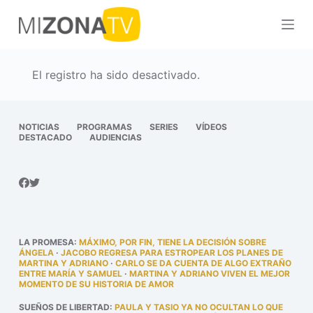
S
a
l
t
El registro ha sido desactivado.
a
r
a
NOTICIAS
PROGRAMAS
SERIES
VÍDEOS
DESTACADO
AUDIENCIAS
l
c
o
n
t
e
LA PROMESA
:
MÁXIMO, POR FIN, TIENE LA DECISIÓN SOBRE
n
ÁNGELA
·
JACOBO REGRESA PARA ESTROPEAR LOS PLANES DE
MARTINA Y ADRIANO
·
CARLO SE DA CUENTA DE ALGO EXTRAÑO
i
ENTRE MARÍA Y SAMUEL
·
MARTINA Y ADRIANO VIVEN EL MEJOR
MOMENTO DE SU HISTORIA DE AMOR
d
o
SUEÑOS DE LIBERTAD
:
PAULA Y TASIO YA NO OCULTAN LO QUE