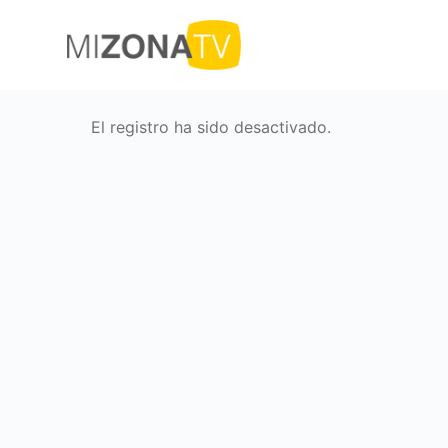
S
a
l
t
a
El registro ha sido desactivado.
r
a
l
c
o
n
t
e
n
i
d
o