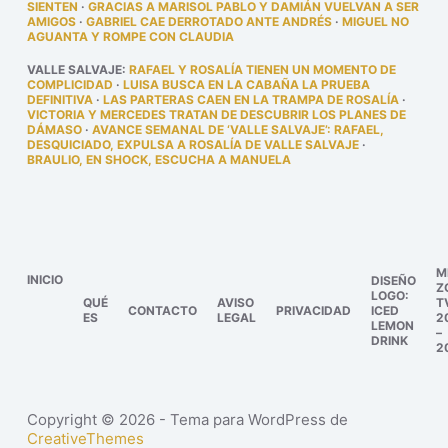
SIENTEN
·
GRACIAS A MARISOL PABLO Y DAMIÁN VUELVAN A SER
AMIGOS
·
GABRIEL CAE DERROTADO ANTE ANDRÉS
·
MIGUEL NO
AGUANTA Y ROMPE CON CLAUDIA
VALLE SALVAJE
:
RAFAEL Y ROSALÍA TIENEN UN MOMENTO DE
COMPLICIDAD
·
LUISA BUSCA EN LA CABAÑA LA PRUEBA
DEFINITIVA
·
LAS PARTERAS CAEN EN LA TRAMPA DE ROSALÍA
·
VICTORIA Y MERCEDES TRATAN DE DESCUBRIR LOS PLANES DE
DÁMASO
·
AVANCE SEMANAL DE ‘VALLE SALVAJE’: RAFAEL,
DESQUICIADO, EXPULSA A ROSALÍA DE VALLE SALVAJE
·
BRAULIO, EN SHOCK, ESCUCHA A MANUELA
M
INICIO
DISEÑO
Z
LOGO:
QUÉ
AVISO
T
CONTACTO
PRIVACIDAD
ICED
ES
LEGAL
2
LEMON
–
DRINK
2
Copyright © 2026 - Tema para WordPress de
CreativeThemes