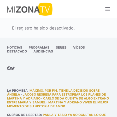
S
a
l
t
El registro ha sido desactivado.
a
r
a
NOTICIAS
PROGRAMAS
SERIES
VÍDEOS
DESTACADO
AUDIENCIAS
l
c
o
n
t
e
LA PROMESA
:
MÁXIMO, POR FIN, TIENE LA DECISIÓN SOBRE
n
ÁNGELA
·
JACOBO REGRESA PARA ESTROPEAR LOS PLANES DE
MARTINA Y ADRIANO
·
CARLO SE DA CUENTA DE ALGO EXTRAÑO
i
ENTRE MARÍA Y SAMUEL
·
MARTINA Y ADRIANO VIVEN EL MEJOR
MOMENTO DE SU HISTORIA DE AMOR
d
o
SUEÑOS DE LIBERTAD
:
PAULA Y TASIO YA NO OCULTAN LO QUE