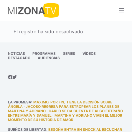
S
a
l
t
El registro ha sido desactivado.
a
r
a
NOTICIAS
PROGRAMAS
SERIES
VÍDEOS
DESTACADO
AUDIENCIAS
l
c
o
n
t
e
LA PROMESA
:
MÁXIMO, POR FIN, TIENE LA DECISIÓN SOBRE
n
ÁNGELA
·
JACOBO REGRESA PARA ESTROPEAR LOS PLANES DE
MARTINA Y ADRIANO
·
CARLO SE DA CUENTA DE ALGO EXTRAÑO
i
ENTRE MARÍA Y SAMUEL
·
MARTINA Y ADRIANO VIVEN EL MEJOR
MOMENTO DE SU HISTORIA DE AMOR
d
o
SUEÑOS DE LIBERTAD
:
BEGOÑA ENTRA EN SHOCK AL ESCUCHAR