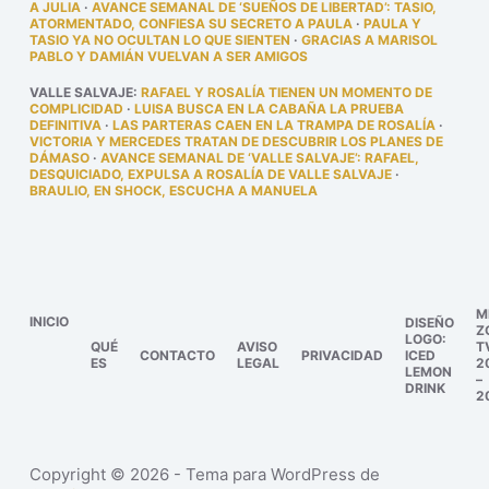
A JULIA
·
AVANCE SEMANAL DE ‘SUEÑOS DE LIBERTAD’: TASIO,
ATORMENTADO, CONFIESA SU SECRETO A PAULA
·
PAULA Y
TASIO YA NO OCULTAN LO QUE SIENTEN
·
GRACIAS A MARISOL
PABLO Y DAMIÁN VUELVAN A SER AMIGOS
VALLE SALVAJE
:
RAFAEL Y ROSALÍA TIENEN UN MOMENTO DE
COMPLICIDAD
·
LUISA BUSCA EN LA CABAÑA LA PRUEBA
DEFINITIVA
·
LAS PARTERAS CAEN EN LA TRAMPA DE ROSALÍA
·
VICTORIA Y MERCEDES TRATAN DE DESCUBRIR LOS PLANES DE
DÁMASO
·
AVANCE SEMANAL DE ‘VALLE SALVAJE’: RAFAEL,
DESQUICIADO, EXPULSA A ROSALÍA DE VALLE SALVAJE
·
BRAULIO, EN SHOCK, ESCUCHA A MANUELA
M
INICIO
DISEÑO
Z
LOGO:
QUÉ
AVISO
T
CONTACTO
PRIVACIDAD
ICED
ES
LEGAL
2
LEMON
–
DRINK
2
Copyright © 2026 - Tema para WordPress de