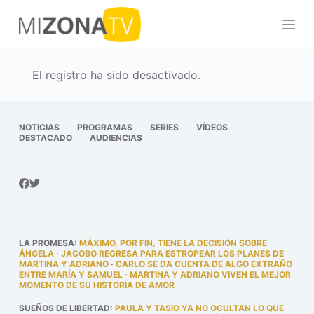
S
a
l
t
El registro ha sido desactivado.
a
r
a
NOTICIAS
PROGRAMAS
SERIES
VÍDEOS
DESTACADO
AUDIENCIAS
l
c
o
n
t
e
LA PROMESA
:
MÁXIMO, POR FIN, TIENE LA DECISIÓN SOBRE
n
ÁNGELA
·
JACOBO REGRESA PARA ESTROPEAR LOS PLANES DE
MARTINA Y ADRIANO
·
CARLO SE DA CUENTA DE ALGO EXTRAÑO
i
ENTRE MARÍA Y SAMUEL
·
MARTINA Y ADRIANO VIVEN EL MEJOR
MOMENTO DE SU HISTORIA DE AMOR
d
o
SUEÑOS DE LIBERTAD
:
PAULA Y TASIO YA NO OCULTAN LO QUE