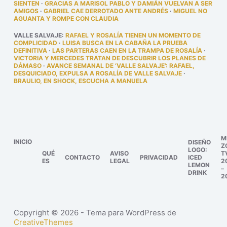
SIENTEN
·
GRACIAS A MARISOL PABLO Y DAMIÁN VUELVAN A SER
AMIGOS
·
GABRIEL CAE DERROTADO ANTE ANDRÉS
·
MIGUEL NO
AGUANTA Y ROMPE CON CLAUDIA
VALLE SALVAJE
:
RAFAEL Y ROSALÍA TIENEN UN MOMENTO DE
COMPLICIDAD
·
LUISA BUSCA EN LA CABAÑA LA PRUEBA
DEFINITIVA
·
LAS PARTERAS CAEN EN LA TRAMPA DE ROSALÍA
·
VICTORIA Y MERCEDES TRATAN DE DESCUBRIR LOS PLANES DE
DÁMASO
·
AVANCE SEMANAL DE ‘VALLE SALVAJE’: RAFAEL,
DESQUICIADO, EXPULSA A ROSALÍA DE VALLE SALVAJE
·
BRAULIO, EN SHOCK, ESCUCHA A MANUELA
M
INICIO
DISEÑO
Z
LOGO:
QUÉ
AVISO
T
CONTACTO
PRIVACIDAD
ICED
ES
LEGAL
2
LEMON
–
DRINK
2
Copyright © 2026 - Tema para WordPress de
CreativeThemes