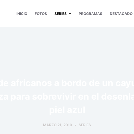
INICIO
FOTOS
SERIES
PROGRAMAS
DESTACADO
e africanos a bordo de un cay
a para sobrevivir en el desenl
piel azul
MARZO 21, 2010
SERIES