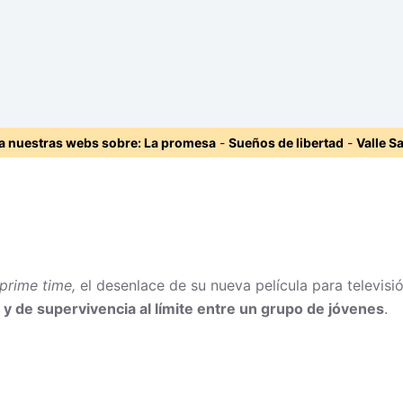
ta nuestras webs sobre:
La promesa
-
Sueños de libertad
-
Valle S
prime time,
el desenlace de su nueva película para televisi
 y de supervivencia al límite entre un grupo de jóvenes
.