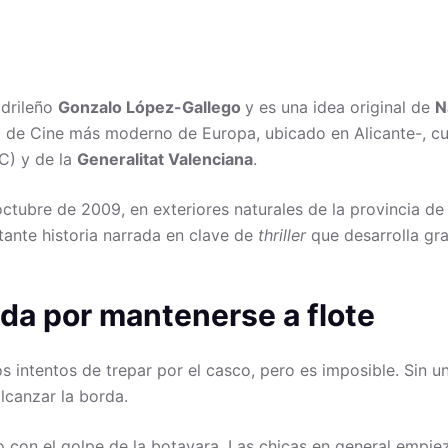
adrileño
Gonzalo López-Gallego
y es una idea original de
N
o de Cine más moderno de Europa, ubicado en Alicante-, c
C) y de la
Generalitat Valenciana
.
tubre de 2009, en exteriores naturales de la provincia de 
etante historia narrada en clave de
thriller
que desarrolla gr
ada por mantenerse a flote
os intentos de trepar por el casco, pero es imposible. Sin u
lcanzar la borda.
 con el golpe de la botavara. Las chicas en general empieza