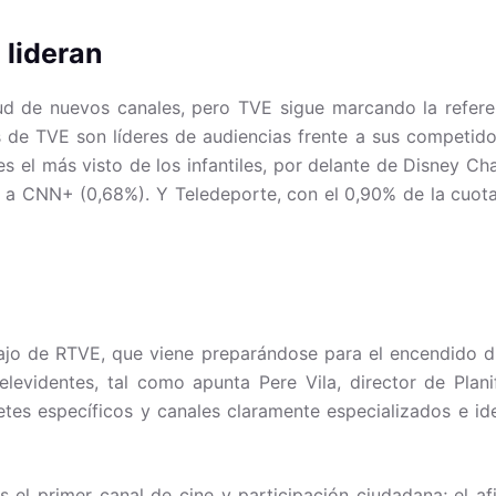
 lideran
ud de nuevos canales, pero TVE sigue marcando la refere
s de TVE son líderes de audiencias frente a sus competido
 es el más visto de los infantiles, por delante de Disney C
 a CNN+ (0,68%). Y Teledeporte, con el 0,90% de la cuota
ajo de RTVE, que viene preparándose para el encendido di
elevidentes, tal como apunta Pere Vila, director de Plan
tes específicos y canales claramente especializados e id
s el primer canal de cine y participación ciudadana; el a