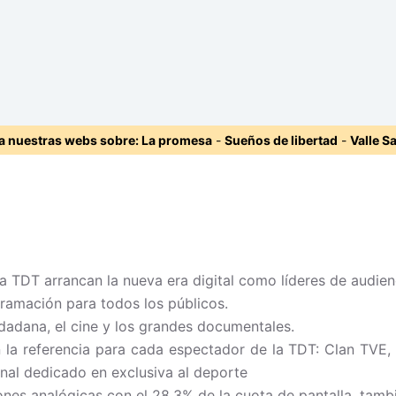
ta nuestras webs sobre:
La promesa
-
Sueños de libertad
-
Valle S
 la TDT arrancan la nueva era digital como líderes de audien
ogramación para todos los públicos.
udadana, el cine y los grandes documentales.
la referencia para cada espectador de la TDT: Clan TVE, e
anal dedicado en exclusiva al deporte
iones analógicas con el 28,3% de la cuota de pantalla, tamb