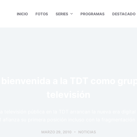
INICIO
FOTOS
SERIES
PROGRAMAS
DESTACADO
 bienvenida a la TDT como grup
televisión
a televisión pública en la TDT arrancan la nueva era digita
1 afianza su primera posición incluso con la fragmentación
MARZO 29, 2010
NOTICIAS