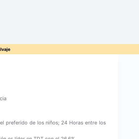
alvaje
cia
l preferido de los niños; 24 Horas entre los
ién es líder en TDT con el 26,6%