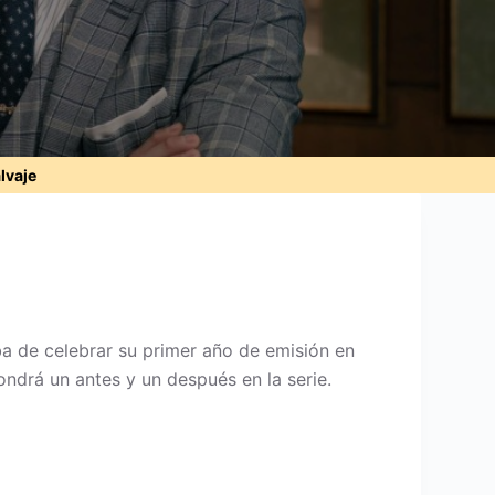
alvaje
ba de celebrar su primer año de emisión en
ndrá un antes y un después en la serie.