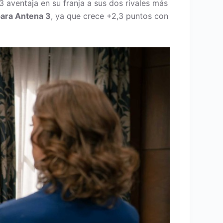
 aventaja en su franja a sus dos rivales más
para Antena 3
, ya que crece +2,3 puntos con