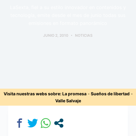
LaSexta, fiel a su estilo innovador en contenidos y
tecnología, emite desde el mes de junio todas sus
emisiones en formato panorámico
JUNIO 2, 2010
NOTICIAS
Visita nuestras webs sobre:
La promesa
-
Sueños de libertad
-
Valle Salvaje