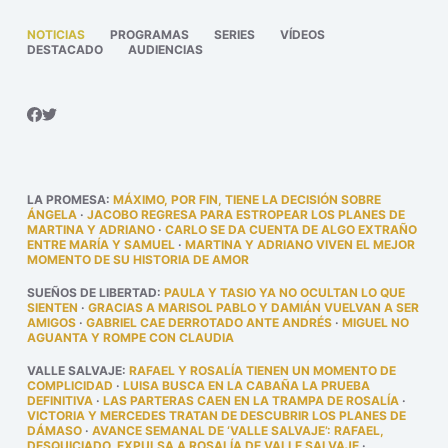
NOTICIAS
PROGRAMAS
SERIES
VÍDEOS
DESTACADO
AUDIENCIAS
LA PROMESA
:
MÁXIMO, POR FIN, TIENE LA DECISIÓN SOBRE
ÁNGELA
·
JACOBO REGRESA PARA ESTROPEAR LOS PLANES DE
MARTINA Y ADRIANO
·
CARLO SE DA CUENTA DE ALGO EXTRAÑO
ENTRE MARÍA Y SAMUEL
·
MARTINA Y ADRIANO VIVEN EL MEJOR
MOMENTO DE SU HISTORIA DE AMOR
SUEÑOS DE LIBERTAD
:
PAULA Y TASIO YA NO OCULTAN LO QUE
SIENTEN
·
GRACIAS A MARISOL PABLO Y DAMIÁN VUELVAN A SER
AMIGOS
·
GABRIEL CAE DERROTADO ANTE ANDRÉS
·
MIGUEL NO
AGUANTA Y ROMPE CON CLAUDIA
VALLE SALVAJE
:
RAFAEL Y ROSALÍA TIENEN UN MOMENTO DE
COMPLICIDAD
·
LUISA BUSCA EN LA CABAÑA LA PRUEBA
DEFINITIVA
·
LAS PARTERAS CAEN EN LA TRAMPA DE ROSALÍA
·
VICTORIA Y MERCEDES TRATAN DE DESCUBRIR LOS PLANES DE
DÁMASO
·
AVANCE SEMANAL DE ‘VALLE SALVAJE’: RAFAEL,
DESQUICIADO, EXPULSA A ROSALÍA DE VALLE SALVAJE
·