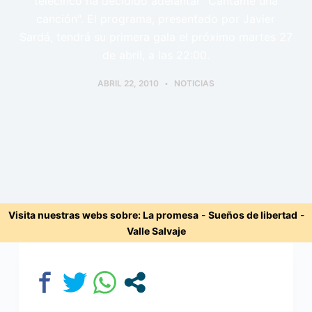
telecinco ha decidido adelantar "Cántame una
canción". El programa, presentado por Javier
Sardá, tendrá su primera gala el próximo martes 27
de abril, a las 22:00.
ABRIL 22, 2010
NOTICIAS
Visita nuestras webs sobre:
La promesa
-
Sueños de libertad
-
Valle Salvaje