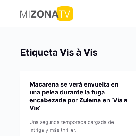
S
a
l
t
a
r
Etiqueta
Vis à Vis
a
l
c
o
Macarena se verá envuelta en
n
una pelea durante la fuga
t
encabezada por Zulema en ‘Vis a
e
Vis’
n
i
Una segunda temporada cargada de
d
intriga y más thriller.
o