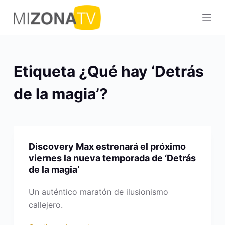
S
a
l
t
a
Etiqueta
¿Qué hay ‘Detrás
r
a
de la magia’?
l
c
o
n
Discovery Max estrenará el próximo
t
viernes la nueva temporada de ‘Detrás
e
de la magia’
n
Un auténtico maratón de ilusionismo
i
callejero.
d
o