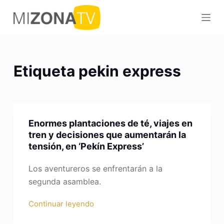
S
a
l
t
a
Etiqueta
pekin express
r
a
l
c
Enormes plantaciones de té, viajes en
o
tren y decisiones que aumentarán la
n
tensión, en ‘Pekín Express’
t
e
Los aventureros se enfrentarán a la
n
segunda asamblea.
i
Continuar leyendo
d
o