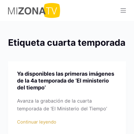
S
a
l
t
a
Etiqueta
cuarta temporada
r
a
l
c
Ya disponibles las primeras imágenes
o
de la 4a temporada de ‘El ministerio
n
del tiempo’
t
e
Avanza la grabación de la cuarta
n
temporada de ‘El Ministerio del Tiempo’
i
Continuar leyendo
d
o