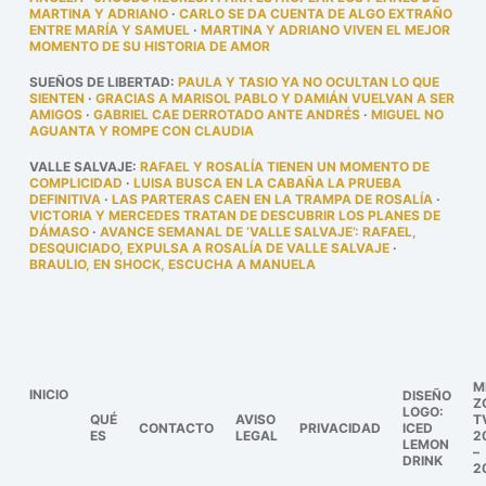
MARTINA Y ADRIANO
·
CARLO SE DA CUENTA DE ALGO EXTRAÑO
ENTRE MARÍA Y SAMUEL
·
MARTINA Y ADRIANO VIVEN EL MEJOR
MOMENTO DE SU HISTORIA DE AMOR
SUEÑOS DE LIBERTAD
:
PAULA Y TASIO YA NO OCULTAN LO QUE
SIENTEN
·
GRACIAS A MARISOL PABLO Y DAMIÁN VUELVAN A SER
AMIGOS
·
GABRIEL CAE DERROTADO ANTE ANDRÉS
·
MIGUEL NO
AGUANTA Y ROMPE CON CLAUDIA
VALLE SALVAJE
:
RAFAEL Y ROSALÍA TIENEN UN MOMENTO DE
COMPLICIDAD
·
LUISA BUSCA EN LA CABAÑA LA PRUEBA
DEFINITIVA
·
LAS PARTERAS CAEN EN LA TRAMPA DE ROSALÍA
·
VICTORIA Y MERCEDES TRATAN DE DESCUBRIR LOS PLANES DE
DÁMASO
·
AVANCE SEMANAL DE ‘VALLE SALVAJE’: RAFAEL,
DESQUICIADO, EXPULSA A ROSALÍA DE VALLE SALVAJE
·
BRAULIO, EN SHOCK, ESCUCHA A MANUELA
M
INICIO
DISEÑO
Z
LOGO:
QUÉ
AVISO
T
CONTACTO
PRIVACIDAD
ICED
ES
LEGAL
2
LEMON
–
DRINK
2