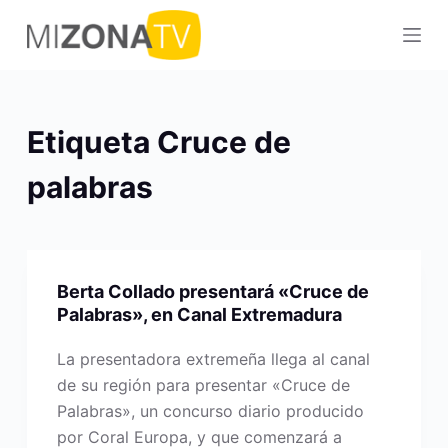
S
a
l
t
a
Etiqueta
Cruce de
r
a
palabras
l
c
o
n
Berta Collado presentará «Cruce de
t
Palabras», en Canal Extremadura
e
La presentadora extremeña llega al canal
n
de su región para presentar «Cruce de
i
Palabras», un concurso diario producido
d
por Coral Europa, y que comenzará a
o