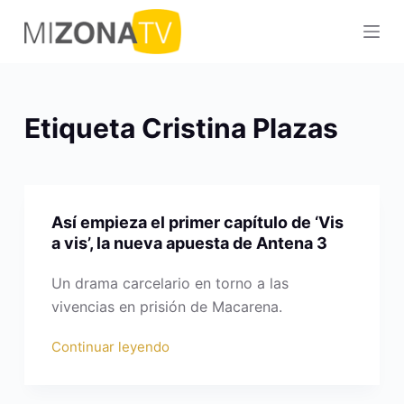
S
a
l
t
a
Etiqueta
Cristina Plazas
r
a
l
c
Así empieza el primer capítulo de ‘Vis
o
a vis’, la nueva apuesta de Antena 3
n
t
Un drama carcelario en torno a las
e
vivencias en prisión de Macarena.
n
Continuar leyendo
i
d
o