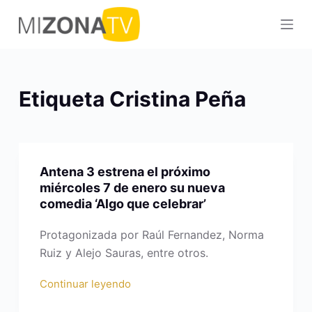
S
a
l
t
a
Etiqueta
Cristina Peña
r
a
l
c
Antena 3 estrena el próximo
o
miércoles 7 de enero su nueva
n
comedia ‘Algo que celebrar’
t
e
Protagonizada por Raúl Fernandez, Norma
n
Ruiz y Alejo Sauras, entre otros.
i
Continuar leyendo
d
o