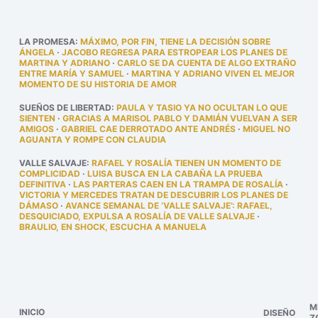
LA PROMESA
:
MÁXIMO, POR FIN, TIENE LA DECISIÓN SOBRE
ÁNGELA
·
JACOBO REGRESA PARA ESTROPEAR LOS PLANES DE
MARTINA Y ADRIANO
·
CARLO SE DA CUENTA DE ALGO EXTRAÑO
ENTRE MARÍA Y SAMUEL
·
MARTINA Y ADRIANO VIVEN EL MEJOR
MOMENTO DE SU HISTORIA DE AMOR
SUEÑOS DE LIBERTAD
:
PAULA Y TASIO YA NO OCULTAN LO QUE
SIENTEN
·
GRACIAS A MARISOL PABLO Y DAMIÁN VUELVAN A SER
AMIGOS
·
GABRIEL CAE DERROTADO ANTE ANDRÉS
·
MIGUEL NO
AGUANTA Y ROMPE CON CLAUDIA
VALLE SALVAJE
:
RAFAEL Y ROSALÍA TIENEN UN MOMENTO DE
COMPLICIDAD
·
LUISA BUSCA EN LA CABAÑA LA PRUEBA
DEFINITIVA
·
LAS PARTERAS CAEN EN LA TRAMPA DE ROSALÍA
·
VICTORIA Y MERCEDES TRATAN DE DESCUBRIR LOS PLANES DE
DÁMASO
·
AVANCE SEMANAL DE ‘VALLE SALVAJE’: RAFAEL,
DESQUICIADO, EXPULSA A ROSALÍA DE VALLE SALVAJE
·
BRAULIO, EN SHOCK, ESCUCHA A MANUELA
M
INICIO
DISEÑO
Z