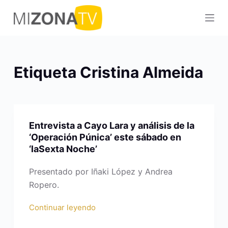
S
a
l
t
a
Etiqueta
Cristina Almeida
r
a
l
c
Entrevista a Cayo Lara y análisis de la
o
‘Operación Púnica’ este sábado en
n
‘laSexta Noche’
t
e
Presentado por Iñaki López y Andrea
n
Ropero.
i
Continuar leyendo
d
o