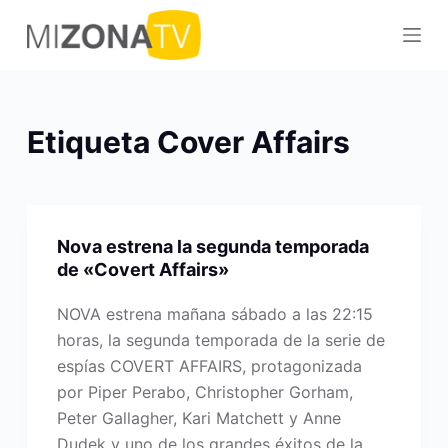
S
a
l
t
a
Etiqueta
Cover Affairs
r
a
l
c
Nova estrena la segunda temporada
o
de «Covert Affairs»
n
t
NOVA estrena mañana sábado a las 22:15
e
horas, la segunda temporada de la serie de
n
espías COVERT AFFAIRS, protagonizada
i
por Piper Perabo, Christopher Gorham,
d
Peter Gallagher, Kari Matchett y Anne
o
Dudek y uno de los grandes éxitos de la