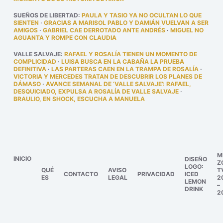
SUEÑOS DE LIBERTAD
:
PAULA Y TASIO YA NO OCULTAN LO QUE
SIENTEN
·
GRACIAS A MARISOL PABLO Y DAMIÁN VUELVAN A SER
AMIGOS
·
GABRIEL CAE DERROTADO ANTE ANDRÉS
·
MIGUEL NO
AGUANTA Y ROMPE CON CLAUDIA
VALLE SALVAJE
:
RAFAEL Y ROSALÍA TIENEN UN MOMENTO DE
COMPLICIDAD
·
LUISA BUSCA EN LA CABAÑA LA PRUEBA
DEFINITIVA
·
LAS PARTERAS CAEN EN LA TRAMPA DE ROSALÍA
·
VICTORIA Y MERCEDES TRATAN DE DESCUBRIR LOS PLANES DE
DÁMASO
·
AVANCE SEMANAL DE ‘VALLE SALVAJE’: RAFAEL,
DESQUICIADO, EXPULSA A ROSALÍA DE VALLE SALVAJE
·
BRAULIO, EN SHOCK, ESCUCHA A MANUELA
M
INICIO
DISEÑO
Z
LOGO:
QUÉ
AVISO
T
CONTACTO
PRIVACIDAD
ICED
ES
LEGAL
2
LEMON
–
DRINK
2