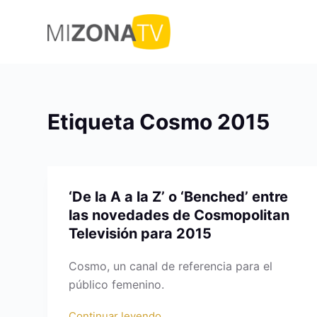
S
a
l
t
a
r
Etiqueta
Cosmo 2015
a
l
c
o
‘De la A a la Z’ o ‘Benched’ entre
n
las novedades de Cosmopolitan
t
Televisión para 2015
e
n
Cosmo, un canal de referencia para el
i
público femenino.
d
o
Continuar leyendo