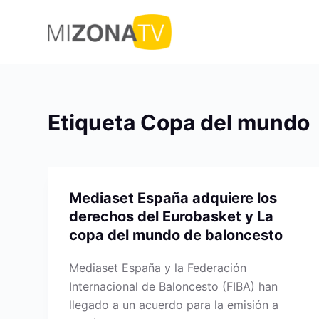
S
a
l
t
a
r
Etiqueta
Copa del mundo
a
l
c
o
Mediaset España adquiere los
n
derechos del Eurobasket y La
t
copa del mundo de baloncesto
e
n
Mediaset España y la Federación
i
Internacional de Baloncesto (FIBA) han
d
llegado a un acuerdo para la emisión a
o