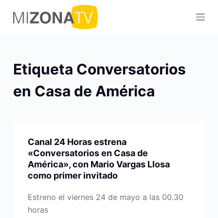
S
a
l
t
a
Etiqueta
Conversatorios
r
a
en Casa de América
l
c
o
n
Canal 24 Horas estrena
t
«Conversatorios en Casa de
e
América», con Mario Vargas Llosa
como primer invitado
n
i
Estreno el viernes 24 de mayo a las 00.30
d
horas
o