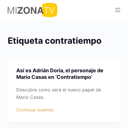
S
a
l
t
a
Etiqueta
contratiempo
r
a
l
c
Así es Adrián Doria, el personaje de
o
Mario Casas en ‘Contratiempo’
n
t
Descubre como será el nuevo papel de
e
Mario Casas.
n
Continuar leyendo
i
d
o