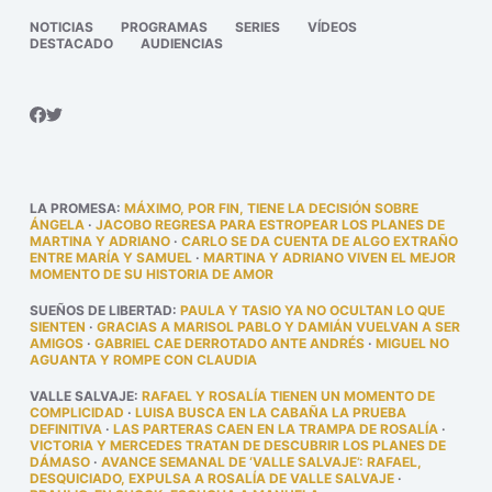
NOTICIAS
PROGRAMAS
SERIES
VÍDEOS
DESTACADO
AUDIENCIAS
LA PROMESA
:
MÁXIMO, POR FIN, TIENE LA DECISIÓN SOBRE
ÁNGELA
·
JACOBO REGRESA PARA ESTROPEAR LOS PLANES DE
MARTINA Y ADRIANO
·
CARLO SE DA CUENTA DE ALGO EXTRAÑO
ENTRE MARÍA Y SAMUEL
·
MARTINA Y ADRIANO VIVEN EL MEJOR
MOMENTO DE SU HISTORIA DE AMOR
SUEÑOS DE LIBERTAD
:
PAULA Y TASIO YA NO OCULTAN LO QUE
SIENTEN
·
GRACIAS A MARISOL PABLO Y DAMIÁN VUELVAN A SER
AMIGOS
·
GABRIEL CAE DERROTADO ANTE ANDRÉS
·
MIGUEL NO
AGUANTA Y ROMPE CON CLAUDIA
VALLE SALVAJE
:
RAFAEL Y ROSALÍA TIENEN UN MOMENTO DE
COMPLICIDAD
·
LUISA BUSCA EN LA CABAÑA LA PRUEBA
DEFINITIVA
·
LAS PARTERAS CAEN EN LA TRAMPA DE ROSALÍA
·
VICTORIA Y MERCEDES TRATAN DE DESCUBRIR LOS PLANES DE
DÁMASO
·
AVANCE SEMANAL DE ‘VALLE SALVAJE’: RAFAEL,
DESQUICIADO, EXPULSA A ROSALÍA DE VALLE SALVAJE
·