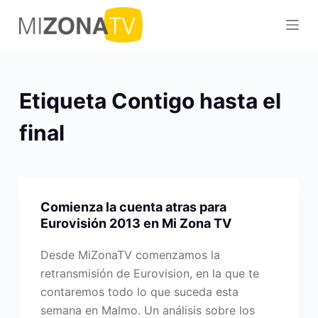
S
a
l
t
a
Etiqueta
Contigo hasta el
r
a
final
l
c
o
n
Comienza la cuenta atras para
t
Eurovisión 2013 en Mi Zona TV
e
Desde MiZonaTV comenzamos la
n
retransmisión de Eurovision, en la que te
i
contaremos todo lo que suceda esta
d
semana en Malmo. Un análisis sobre los
o