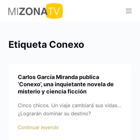
S
a
l
t
a
Etiqueta
Conexo
r
a
l
c
Carlos García Miranda publica
o
‘Conexo’, una inquietante novela de
n
misterio y ciencia ficción
t
e
Cinco chicos. Un viaje cambiará sus vidas…
n
¿Lograrán dominar su destino?
i
Continuar leyendo
d
o