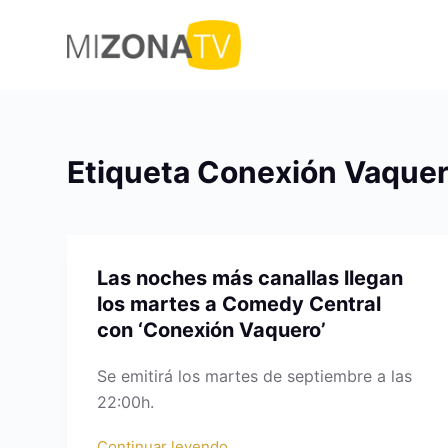
S
a
l
t
a
r
Etiqueta
Conexión Vaque
a
l
c
o
Las noches más canallas llegan
n
los martes a Comedy Central
t
con ‘Conexión Vaquero’
e
n
Se emitirá los martes de septiembre a las
i
22:00h.
d
o
Continuar leyendo