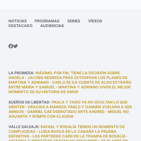
NOTICIAS
PROGRAMAS
SERIES
VÍDEOS
DESTACADO
AUDIENCIAS
LA PROMESA
:
MÁXIMO, POR FIN, TIENE LA DECISIÓN SOBRE
ÁNGELA
·
JACOBO REGRESA PARA ESTROPEAR LOS PLANES DE
MARTINA Y ADRIANO
·
CARLO SE DA CUENTA DE ALGO EXTRAÑO
ENTRE MARÍA Y SAMUEL
·
MARTINA Y ADRIANO VIVEN EL MEJOR
MOMENTO DE SU HISTORIA DE AMOR
SUEÑOS DE LIBERTAD
:
PAULA Y TASIO YA NO OCULTAN LO QUE
SIENTEN
·
GRACIAS A MARISOL PABLO Y DAMIÁN VUELVAN A SER
AMIGOS
·
GABRIEL CAE DERROTADO ANTE ANDRÉS
·
MIGUEL NO
AGUANTA Y ROMPE CON CLAUDIA
VALLE SALVAJE
:
RAFAEL Y ROSALÍA TIENEN UN MOMENTO DE
COMPLICIDAD
·
LUISA BUSCA EN LA CABAÑA LA PRUEBA
DEFINITIVA
·
LAS PARTERAS CAEN EN LA TRAMPA DE ROSALÍA
·
VICTORIA Y MERCEDES TRATAN DE DESCUBRIR LOS PLANES DE