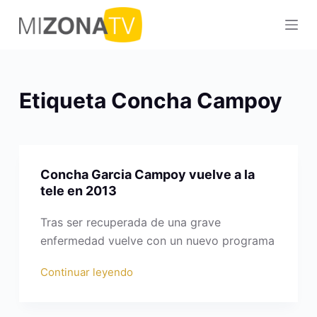
S
a
l
t
a
Etiqueta
Concha Campoy
r
a
l
c
Concha Garcia Campoy vuelve a la
o
tele en 2013
n
t
Tras ser recuperada de una grave
e
enfermedad vuelve con un nuevo programa
n
Continuar leyendo
i
d
o