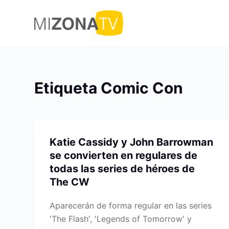
S
a
l
t
a
r
Etiqueta
Comic Con
a
l
c
o
Katie Cassidy y John Barrowman
n
se convierten en regulares de
t
todas las series de héroes de
e
The CW
n
i
Aparecerán de forma regular en las series
d
'The Flash', 'Legends of Tomorrow' y
o