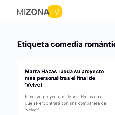
S
a
l
t
a
r
Etiqueta
comedia románti
a
l
c
o
Marta Hazas rueda su proyecto
n
más personal tras el final de
t
‘Velvet’
e
n
El nuevo proyecto de Marta Hazas en el
i
que se encontrará con una compañera de
d
'Velvet'.
o