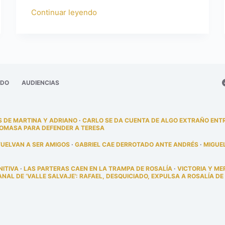
Continuar leyendo
ADO
AUDIENCIAS
 DE MARTINA Y ADRIANO
·
CARLO SE DA CUENTA DE ALGO EXTRAÑO ENT
TOMASA PARA DEFENDER A TERESA
VUELVAN A SER AMIGOS
·
GABRIEL CAE DERROTADO ANTE ANDRÉS
·
MIGUE
NITIVA
·
LAS PARTERAS CAEN EN LA TRAMPA DE ROSALÍA
·
VICTORIA Y ME
AL DE ‘VALLE SALVAJE’: RAFAEL, DESQUICIADO, EXPULSA A ROSALÍA DE