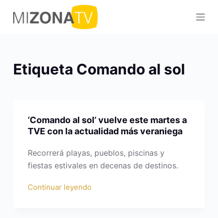
S
a
l
t
a
Etiqueta
Comando al sol
r
a
l
c
‘Comando al sol’ vuelve este martes a
o
TVE con la actualidad más veraniega
n
t
Recorrerá playas, pueblos, piscinas y
e
fiestas estivales en decenas de destinos.
n
Continuar leyendo
i
d
o