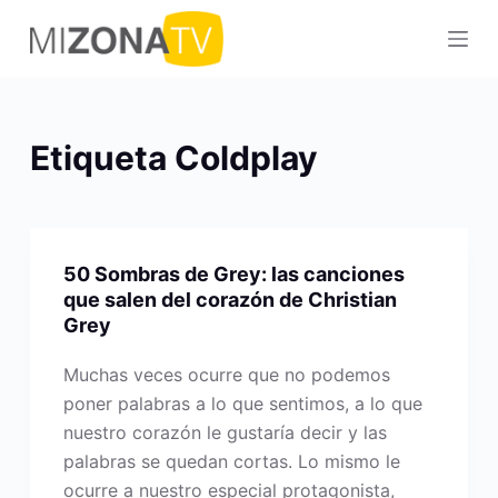
S
a
l
t
a
Etiqueta
Coldplay
r
a
l
c
50 Sombras de Grey: las canciones
o
que salen del corazón de Christian
n
Grey
t
e
Muchas veces ocurre que no podemos
n
poner palabras a lo que sentimos, a lo que
i
nuestro corazón le gustaría decir y las
d
palabras se quedan cortas. Lo mismo le
o
ocurre a nuestro especial protagonista,