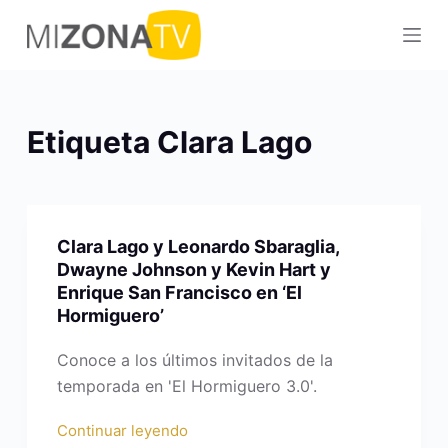
S
a
l
t
a
Etiqueta
Clara Lago
r
a
l
c
Clara Lago y Leonardo Sbaraglia,
o
Dwayne Johnson y Kevin Hart y
n
Enrique San Francisco en ‘El
t
Hormiguero’
e
Conoce a los últimos invitados de la
n
temporada en 'El Hormiguero 3.0'.
i
d
Continuar leyendo
o