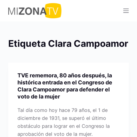
S
a
l
t
a
Etiqueta
Clara Campoamor
r
a
l
c
TVE rememora, 80 años después, la
o
histórica entrada en el Congreso de
n
Clara Campoamor para defender el
t
voto de la mujer
e
Tal día como hoy hace 79 años, el 1 de
n
diciembre de 1931, se superó el último
i
obstáculo para lograr en el Congreso la
d
aprobación del voto de la mujer.
o