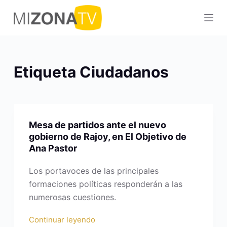
S
a
l
t
a
Etiqueta
Ciudadanos
r
a
l
c
Mesa de partidos ante el nuevo
o
gobierno de Rajoy, en El Objetivo de
n
Ana Pastor
t
e
Los portavoces de las principales
n
formaciones políticas responderán a las
i
numerosas cuestiones.
d
Continuar leyendo
o