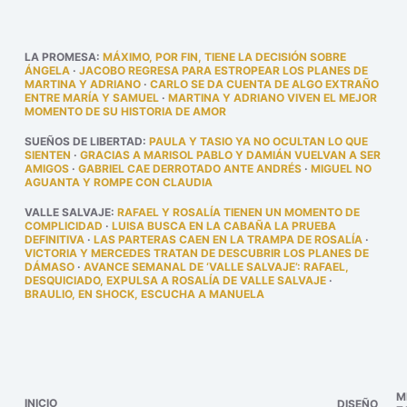
LA PROMESA
:
MÁXIMO, POR FIN, TIENE LA DECISIÓN SOBRE
ÁNGELA
·
JACOBO REGRESA PARA ESTROPEAR LOS PLANES DE
MARTINA Y ADRIANO
·
CARLO SE DA CUENTA DE ALGO EXTRAÑO
ENTRE MARÍA Y SAMUEL
·
MARTINA Y ADRIANO VIVEN EL MEJOR
MOMENTO DE SU HISTORIA DE AMOR
SUEÑOS DE LIBERTAD
:
PAULA Y TASIO YA NO OCULTAN LO QUE
SIENTEN
·
GRACIAS A MARISOL PABLO Y DAMIÁN VUELVAN A SER
AMIGOS
·
GABRIEL CAE DERROTADO ANTE ANDRÉS
·
MIGUEL NO
AGUANTA Y ROMPE CON CLAUDIA
VALLE SALVAJE
:
RAFAEL Y ROSALÍA TIENEN UN MOMENTO DE
COMPLICIDAD
·
LUISA BUSCA EN LA CABAÑA LA PRUEBA
DEFINITIVA
·
LAS PARTERAS CAEN EN LA TRAMPA DE ROSALÍA
·
VICTORIA Y MERCEDES TRATAN DE DESCUBRIR LOS PLANES DE
DÁMASO
·
AVANCE SEMANAL DE ‘VALLE SALVAJE’: RAFAEL,
DESQUICIADO, EXPULSA A ROSALÍA DE VALLE SALVAJE
·
BRAULIO, EN SHOCK, ESCUCHA A MANUELA
M
INICIO
DISEÑO