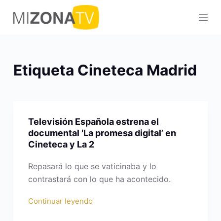
S
a
l
t
a
Etiqueta
Cineteca Madrid
r
a
l
c
Televisión Española estrena el
o
documental ‘La promesa digital’ en
n
Cineteca y La 2
t
e
Repasará lo que se vaticinaba y lo
n
contrastará con lo que ha acontecido.
i
Continuar leyendo
d
o