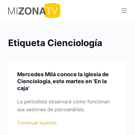
S
a
l
t
a
Etiqueta
Cienciología
r
a
l
c
Mercedes Milá conoce la iglesia de
o
Cienciología, este martes en ‘En la
n
caja’
t
e
La periodista observará cómo funcionan
n
sus sesiones de psicoanálisis.
i
Continuar leyendo
d
o