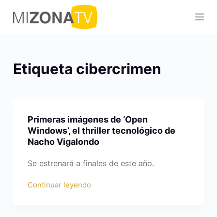
S
a
l
t
a
Etiqueta
cibercrimen
r
a
l
c
Primeras imágenes de ‘Open
o
Windows’, el thriller tecnológico de
n
Nacho Vigalondo
t
e
Se estrenará a finales de este año.
n
Continuar leyendo
i
d
o