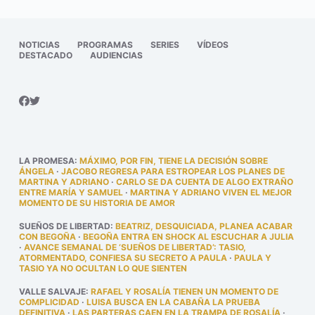
NOTICIAS
PROGRAMAS
SERIES
VÍDEOS
DESTACADO
AUDIENCIAS
LA PROMESA
:
MÁXIMO, POR FIN, TIENE LA DECISIÓN SOBRE
ÁNGELA
·
JACOBO REGRESA PARA ESTROPEAR LOS PLANES DE
MARTINA Y ADRIANO
·
CARLO SE DA CUENTA DE ALGO EXTRAÑO
ENTRE MARÍA Y SAMUEL
·
MARTINA Y ADRIANO VIVEN EL MEJOR
MOMENTO DE SU HISTORIA DE AMOR
SUEÑOS DE LIBERTAD
:
BEATRIZ, DESQUICIADA, PLANEA ACABAR
CON BEGOÑA
·
BEGOÑA ENTRA EN SHOCK AL ESCUCHAR A JULIA
·
AVANCE SEMANAL DE ‘SUEÑOS DE LIBERTAD’: TASIO,
ATORMENTADO, CONFIESA SU SECRETO A PAULA
·
PAULA Y
TASIO YA NO OCULTAN LO QUE SIENTEN
VALLE SALVAJE
:
RAFAEL Y ROSALÍA TIENEN UN MOMENTO DE
COMPLICIDAD
·
LUISA BUSCA EN LA CABAÑA LA PRUEBA
DEFINITIVA
·
LAS PARTERAS CAEN EN LA TRAMPA DE ROSALÍA
·