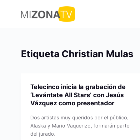
S
a
l
t
a
r
Etiqueta
Christian Mulas
a
l
c
o
Telecinco inicia la grabación de
n
‘Levántate All Stars’ con Jesús
t
Vázquez como presentador
e
n
Dos artistas muy queridos por el público,
i
Alaska y Mario Vaquerizo, formarán parte
d
del jurado.
o