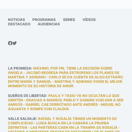
NOTICIAS
PROGRAMAS
SERIES
VÍDEOS
DESTACADO
AUDIENCIAS
LA PROMESA
:
MÁXIMO, POR FIN, TIENE LA DECISIÓN SOBRE
ÁNGELA
·
JACOBO REGRESA PARA ESTROPEAR LOS PLANES DE
MARTINA Y ADRIANO
·
CARLO SE DA CUENTA DE ALGO EXTRAÑO
ENTRE MARÍA Y SAMUEL
·
MARTINA Y ADRIANO VIVEN EL MEJOR
MOMENTO DE SU HISTORIA DE AMOR
SUEÑOS DE LIBERTAD
:
PAULA Y TASIO YA NO OCULTAN LO QUE
SIENTEN
·
GRACIAS A MARISOL PABLO Y DAMIÁN VUELVAN A SER
AMIGOS
·
GABRIEL CAE DERROTADO ANTE ANDRÉS
·
MIGUEL NO
AGUANTA Y ROMPE CON CLAUDIA
VALLE SALVAJE
:
RAFAEL Y ROSALÍA TIENEN UN MOMENTO DE
COMPLICIDAD
·
LUISA BUSCA EN LA CABAÑA LA PRUEBA
DEFINITIVA
·
LAS PARTERAS CAEN EN LA TRAMPA DE ROSALÍA
·
VICTORIA Y MERCEDES TRATAN DE DESCUBRIR LOS PLANES DE