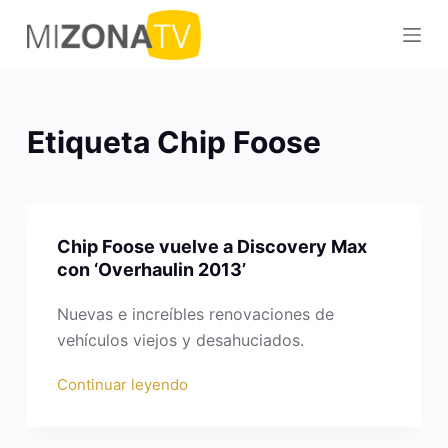
S
a
l
t
a
Etiqueta
Chip Foose
r
a
l
c
Chip Foose vuelve a Discovery Max
o
con ‘Overhaulin 2013’
n
t
Nuevas e increíbles renovaciones de
e
vehículos viejos y desahuciados.
n
Continuar leyendo
i
d
o