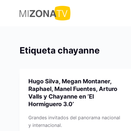
S
a
l
t
a
r
Etiqueta
chayanne
a
l
c
o
Hugo Silva, Megan Montaner,
n
Raphael, Manel Fuentes, Arturo
t
Valls y Chayanne en ‘El
e
Hormiguero 3.0’
n
i
Grandes invitados del panorama nacional
d
y internacional.
o