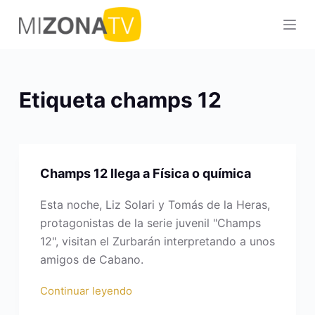
S
a
l
t
a
Etiqueta
champs 12
r
a
l
c
Champs 12 llega a Física o química
o
n
Esta noche, Liz Solari y Tomás de la Heras,
t
protagonistas de la serie juvenil "Champs
e
12", visitan el Zurbarán interpretando a unos
n
amigos de Cabano.
i
d
Continuar leyendo
o