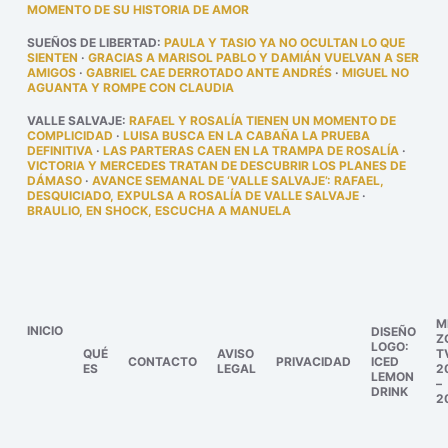
MOMENTO DE SU HISTORIA DE AMOR
SUEÑOS DE LIBERTAD
:
PAULA Y TASIO YA NO OCULTAN LO QUE
SIENTEN
·
GRACIAS A MARISOL PABLO Y DAMIÁN VUELVAN A SER
AMIGOS
·
GABRIEL CAE DERROTADO ANTE ANDRÉS
·
MIGUEL NO
AGUANTA Y ROMPE CON CLAUDIA
VALLE SALVAJE
:
RAFAEL Y ROSALÍA TIENEN UN MOMENTO DE
COMPLICIDAD
·
LUISA BUSCA EN LA CABAÑA LA PRUEBA
DEFINITIVA
·
LAS PARTERAS CAEN EN LA TRAMPA DE ROSALÍA
·
VICTORIA Y MERCEDES TRATAN DE DESCUBRIR LOS PLANES DE
DÁMASO
·
AVANCE SEMANAL DE ‘VALLE SALVAJE’: RAFAEL,
DESQUICIADO, EXPULSA A ROSALÍA DE VALLE SALVAJE
·
BRAULIO, EN SHOCK, ESCUCHA A MANUELA
M
INICIO
DISEÑO
Z
LOGO:
QUÉ
AVISO
T
CONTACTO
PRIVACIDAD
ICED
ES
LEGAL
2
LEMON
–
DRINK
2