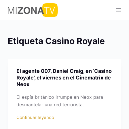
S
a
l
t
a
Etiqueta
Casino Royale
r
a
l
c
El agente 007, Daniel Craig, en ‘Casino
o
Royale’, el viernes en el Cinematrix de
n
Neox
t
e
El espía británico irrumpe en Neox para
n
desmantelar una red terrorista.
i
Continuar leyendo
d
o