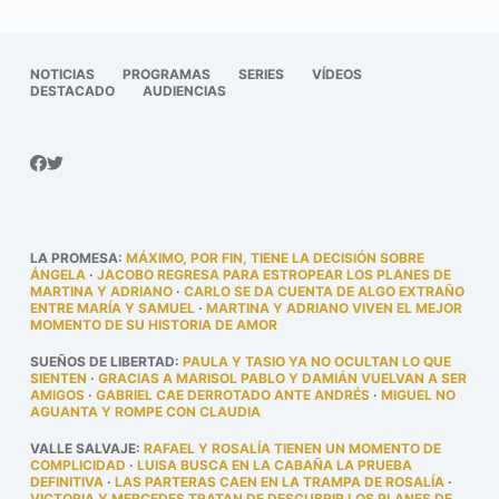
NOTICIAS
PROGRAMAS
SERIES
VÍDEOS
DESTACADO
AUDIENCIAS
LA PROMESA
:
MÁXIMO, POR FIN, TIENE LA DECISIÓN SOBRE
ÁNGELA
·
JACOBO REGRESA PARA ESTROPEAR LOS PLANES DE
MARTINA Y ADRIANO
·
CARLO SE DA CUENTA DE ALGO EXTRAÑO
ENTRE MARÍA Y SAMUEL
·
MARTINA Y ADRIANO VIVEN EL MEJOR
MOMENTO DE SU HISTORIA DE AMOR
SUEÑOS DE LIBERTAD
:
PAULA Y TASIO YA NO OCULTAN LO QUE
SIENTEN
·
GRACIAS A MARISOL PABLO Y DAMIÁN VUELVAN A SER
AMIGOS
·
GABRIEL CAE DERROTADO ANTE ANDRÉS
·
MIGUEL NO
AGUANTA Y ROMPE CON CLAUDIA
VALLE SALVAJE
:
RAFAEL Y ROSALÍA TIENEN UN MOMENTO DE
COMPLICIDAD
·
LUISA BUSCA EN LA CABAÑA LA PRUEBA
DEFINITIVA
·
LAS PARTERAS CAEN EN LA TRAMPA DE ROSALÍA
·
VICTORIA Y MERCEDES TRATAN DE DESCUBRIR LOS PLANES DE