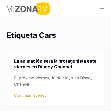
S
a
l
t
a
Etiqueta
Cars
r
a
l
c
La animación será la protagonista este
o
viernes en Disney Channel
n
t
El próximo viernes, 10 de Mayo en Disney
e
Channel
n
Continuar leyendo
i
d
o